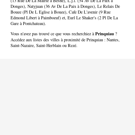
(13 Rue De La Mairie à Besne)
,
L.j.l. (54 Av De La Paix à
Donges)
,
Natyjuan (36 Av De La Paix à Donges)
,
Le Relais De
Bouee (Pl De L Eglise à Bouee)
,
Cafe De L'avenir (9 Rue
Edmond Libert à Paimboeuf)
et,
Eurl Le Shaker's (2 Pl De La
Gare à Pontchateau)
.
Prinquiau
Vous n'avez pas trouvé ce que vous recherchiez à
?
Accédez aux listes des villes à proximité de Prinquiau :
Nantes
,
Saint-Nazaire
,
Saint-Herblain
ou
Rezé
.