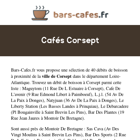
Cafés Corsept
Bars-Cafes.fr
vous propose une sélection de 40 débits de boisson
ville de Corsept
à proximité de la
dans le département
Loire-
Atlantique
. Trouvez un débit de boisson à Corsept parmi cette
liste :
Maguytom (11 Rue De L Estuaire à Corsept)
,
Cafe De
L'avenir (9 Rue Edmond Libert à Paimboeuf)
,
L.j.l. (54 Av De
La Paix à Donges)
,
Natyjuan (36 Av De La Paix à Donges)
,
Le
Liberty Station (Les Basses Landes à Prinquiau)
,
Le Debarcadere
(Pl Bougainville à Saint Brevin Les Pins)
,
Bar Des Plantes (19
Rue Jean Jaures à Montoir De Bretagne)
.
Sont aussi près de Montoir De Bretagne :
Sas Cava (Av Des
Vingt Moulins à Saint Brevin Les Pins)
,
Bar Des Sports (2 Rue