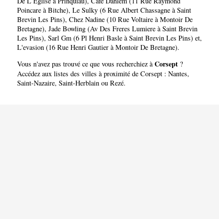
De L Eglise à Prinquiau)
,
Cafe Dahlem (11 Rue Raymond
Poincare à Bitche)
,
Le Sulky (6 Rue Albert Chassagne à Saint
Brevin Les Pins)
,
Chez Nadine (10 Rue Voltaire à Montoir De
Bretagne)
,
Jade Bowling (Av Des Freres Lumiere à Saint Brevin
Les Pins)
,
Sarl Gm (6 Pl Henri Basle à Saint Brevin Les Pins)
et,
L'evasion (16 Rue Henri Gautier à Montoir De Bretagne)
.
Corsept
Vous n'avez pas trouvé ce que vous recherchiez à
?
Accédez aux listes des villes à proximité de Corsept :
Nantes
,
Saint-Nazaire
,
Saint-Herblain
ou
Rezé
.