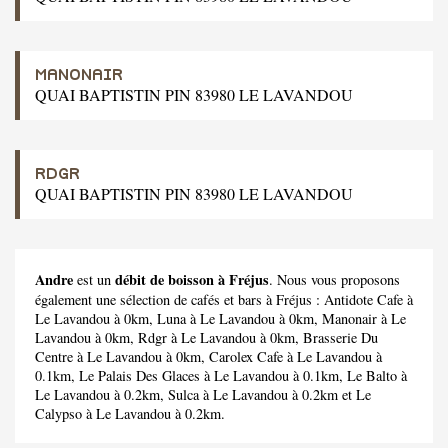
MANONAIR
QUAI BAPTISTIN PIN 83980 LE LAVANDOU
RDGR
QUAI BAPTISTIN PIN 83980 LE LAVANDOU
Andre
débit de boisson à Fréjus
est un
. Nous vous proposons
également une sélection de cafés et bars à Fréjus :
Antidote Cafe
à
Le Lavandou à 0km,
Luna
à Le Lavandou à 0km,
Manonair
à Le
Lavandou à 0km,
Rdgr
à Le Lavandou à 0km,
Brasserie Du
Centre
à Le Lavandou à 0km,
Carolex Cafe
à Le Lavandou à
0.1km,
Le Palais Des Glaces
à Le Lavandou à 0.1km,
Le Balto
à
Le Lavandou à 0.2km,
Sulca
à Le Lavandou à 0.2km et
Le
Calypso
à Le Lavandou à 0.2km.