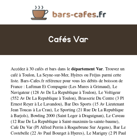
Cafés Var
département Var
Accédez à 30 cafés et bars dans le
. Trouvez un
café à
Toulon
,
La Seyne-sur-Mer
,
Hyères
ou
Fréjus
parmi cette
liste. Bars-Cafes.fr référence pour vous les débits de boisson de
France :
Luftman Et Compagnie (Les Mures à Grimaud)
,
Le
Navigateur (128 Av De La Republique à Toulon)
,
Le Voltigeur
(552 Av De La Republique à Toulon)
,
Brasserie Du Centre (3 Pl
Ernest Reyer à Le Lavandou)
,
Bar Des Sports (15 Av Lieutenant
Jean Toucas à La Crau)
,
Le Sporting (21 Rue De La Republique
à Barjols)
,
Bowling 2000 (Saint Leger à Draguignan)
,
Le Caveau
(12 Rue De La Republique à Saint-maximin-la-sainte-baume)
,
Cafe Du Var (Pl Alfred Perrin à Roquebrune Sur Argens)
,
Bar Le
Costebelle (22 Av Paul Bourget à Hyeres)
,
Le Marigny (2 Pl Paul