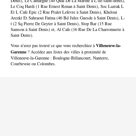
Denis)
,
Le Camargue (40 Quai De La Marine à L'ile-saint-denis)
,
Le Coq Hardi (1 Rue Ernest Renan à Saint Denis)
,
Soc Lazrak L
Et L Cafe Epic (2 Rue Pralet Lefevre à Saint Denis)
,
Kheloui
Arezki Et Sahraoui Fatina (46 Bd Jules Guesde à Saint Denis)
,
L-
t (2 Sq Pierre De Geyter à Saint Denis)
,
Stop Bar (15 Rue
Samson à Saint Denis)
et,
Al Cafe (16 Rue De La Charronnerie à
Saint Denis)
.
Villeneuve-la-
Vous n'avez pas trouvé ce que vous recherchiez à
Garenne
? Accédez aux listes des villes à proximité de
Villeneuve-la-Garenne :
Boulogne-Billancourt
,
Nanterre
,
Courbevoie
ou
Colombes
.