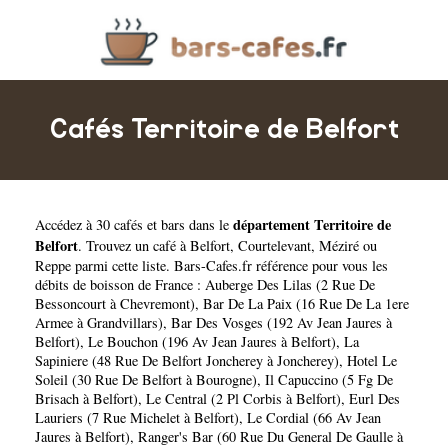
Cafés Territoire de Belfort
département Territoire de
Accédez à 30 cafés et bars dans le
Belfort
. Trouvez un café à
Belfort
,
Courtelevant
,
Méziré
ou
Reppe
parmi cette liste. Bars-Cafes.fr référence pour vous les
débits de boisson de France :
Auberge Des Lilas (2 Rue De
Bessoncourt à Chevremont)
,
Bar De La Paix (16 Rue De La 1ere
Armee à Grandvillars)
,
Bar Des Vosges (192 Av Jean Jaures à
Belfort)
,
Le Bouchon (196 Av Jean Jaures à Belfort)
,
La
Sapiniere (48 Rue De Belfort Joncherey à Joncherey)
,
Hotel Le
Soleil (30 Rue De Belfort à Bourogne)
,
Il Capuccino (5 Fg De
Brisach à Belfort)
,
Le Central (2 Pl Corbis à Belfort)
,
Eurl Des
Lauriers (7 Rue Michelet à Belfort)
,
Le Cordial (66 Av Jean
Jaures à Belfort)
,
Ranger's Bar (60 Rue Du General De Gaulle à