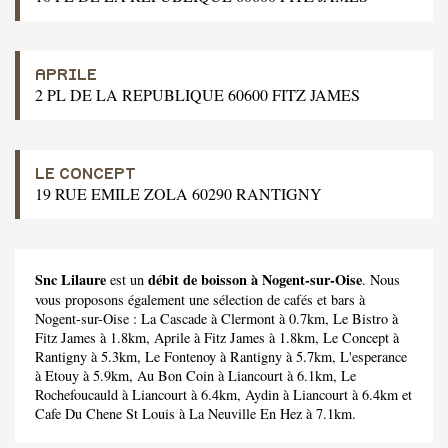
APRILE
2 PL DE LA REPUBLIQUE 60600 FITZ JAMES
LE CONCEPT
19 RUE EMILE ZOLA 60290 RANTIGNY
Snc Lilaure
débit de boisson à Nogent-sur-Oise
est un
. Nous
vous proposons également une sélection de cafés et bars à
Nogent-sur-Oise :
La Cascade
à Clermont à 0.7km,
Le Bistro
à
Fitz James à 1.8km,
Aprile
à Fitz James à 1.8km,
Le Concept
à
Rantigny à 5.3km,
Le Fontenoy
à Rantigny à 5.7km,
L'esperance
à Etouy à 5.9km,
Au Bon Coin
à Liancourt à 6.1km,
Le
Rochefoucauld
à Liancourt à 6.4km,
Aydin
à Liancourt à 6.4km et
Cafe Du Chene St Louis
à La Neuville En Hez à 7.1km.