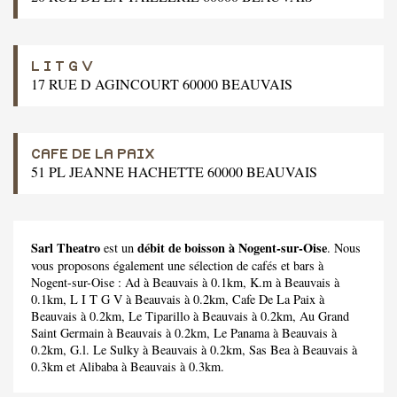
L I T G V
17 RUE D AGINCOURT 60000 BEAUVAIS
CAFE DE LA PAIX
51 PL JEANNE HACHETTE 60000 BEAUVAIS
Sarl Theatro
débit de boisson à Nogent-sur-Oise
est un
. Nous
vous proposons également une sélection de cafés et bars à
Nogent-sur-Oise :
Ad
à Beauvais à 0.1km,
K.m
à Beauvais à
0.1km,
L I T G V
à Beauvais à 0.2km,
Cafe De La Paix
à
Beauvais à 0.2km,
Le Tiparillo
à Beauvais à 0.2km,
Au Grand
Saint Germain
à Beauvais à 0.2km,
Le Panama
à Beauvais à
0.2km,
G.l. Le Sulky
à Beauvais à 0.2km,
Sas Bea
à Beauvais à
0.3km et
Alibaba
à Beauvais à 0.3km.