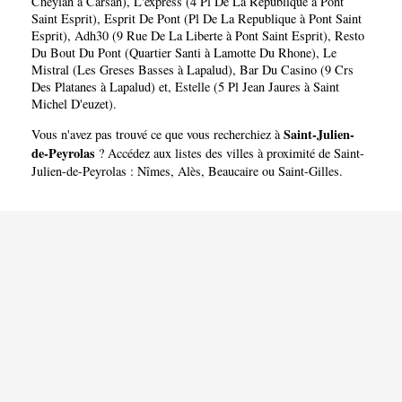
Cheylan à Carsan)
,
L'express (4 Pl De La Republique à Pont
Saint Esprit)
,
Esprit De Pont (Pl De La Republique à Pont Saint
Esprit)
,
Adh30 (9 Rue De La Liberte à Pont Saint Esprit)
,
Resto
Du Bout Du Pont (Quartier Santi à Lamotte Du Rhone)
,
Le
Mistral (Les Greses Basses à Lapalud)
,
Bar Du Casino (9 Crs
Des Platanes à Lapalud)
et,
Estelle (5 Pl Jean Jaures à Saint
Michel D'euzet)
.
Saint-Julien-
Vous n'avez pas trouvé ce que vous recherchiez à
de-Peyrolas
? Accédez aux listes des villes à proximité de Saint-
Julien-de-Peyrolas :
Nîmes
,
Alès
,
Beaucaire
ou
Saint-Gilles
.