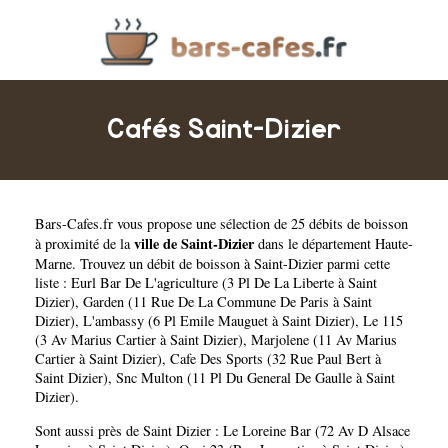
Cafés Saint-Dizier
Bars-Cafes.fr
vous propose une sélection de 25 débits de boisson
ville de Saint-Dizier
à proximité de la
dans le département
Haute-
Marne
. Trouvez un débit de boisson à Saint-Dizier parmi cette
liste :
Eurl Bar De L'agriculture (3 Pl De La Liberte à Saint
Dizier)
,
Garden (11 Rue De La Commune De Paris à Saint
Dizier)
,
L'ambassy (6 Pl Emile Mauguet à Saint Dizier)
,
Le 115
(3 Av Marius Cartier à Saint Dizier)
,
Marjolene (11 Av Marius
Cartier à Saint Dizier)
,
Cafe Des Sports (32 Rue Paul Bert à
Saint Dizier)
,
Snc Multon (11 Pl Du General De Gaulle à Saint
Dizier)
.
Sont aussi près de Saint Dizier :
Le Loreine Bar (72 Av D Alsace