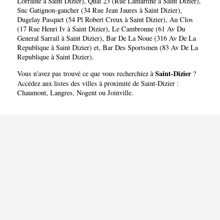
Lorraine à Saint Dizier)
,
Quai 23 (Rue Lamartine à Saint Dizier)
,
Snc Gatignon-gaucher (34 Rue Jean Jaures à Saint Dizier)
,
Dugelay Pasquet (54 Pl Robert Creux à Saint Dizier)
,
Au Clos
(17 Rue Henri Iv à Saint Dizier)
,
Le Cambronne (61 Av Du
General Sarrail à Saint Dizier)
,
Bar De La Noue (316 Av De La
Republique à Saint Dizier)
et,
Bar Des Sportsmen (83 Av De La
Republique à Saint Dizier)
.
Saint-Dizier
Vous n'avez pas trouvé ce que vous recherchiez à
?
Accédez aux listes des villes à proximité de Saint-Dizier :
Chaumont
,
Langres
,
Nogent
ou
Joinville
.