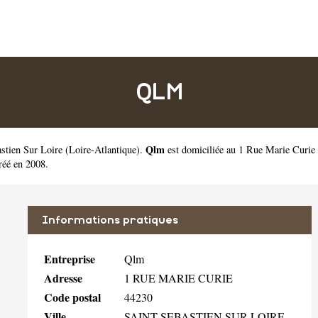
QLM
Qlm
astien Sur Loire
(
Loire-Atlantique
).
est domiciliée au 1 Rue Marie Curie 
réé en 2008.
Informations pratiques
Entreprise
Qlm
Adresse
1 RUE MARIE CURIE
Code postal
44230
Ville
SAINT SEBASTIEN SUR LOIRE