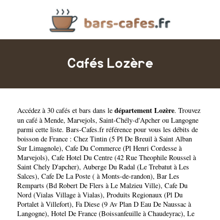
Cafés Lozère
département Lozère
Accédez à 30 cafés et bars dans le
. Trouvez
un café à
Mende
,
Marvejols
,
Saint-Chély-d'Apcher
ou
Langogne
parmi cette liste. Bars-Cafes.fr référence pour vous les débits de
boisson de France :
Chez Tintin (5 Pl De Breuil à Saint Alban
Sur Limagnole)
,
Cafe Du Commerce (Pl Henri Cordesse à
Marvejols)
,
Cafe Hotel Du Centre (42 Rue Theophile Roussel à
Saint Chely D'apcher)
,
Auberge Du Radal (Le Trebatut à Les
Salces)
,
Cafe De La Poste ( à Monts-de-randon)
,
Bar Les
Remparts (Bd Robert De Flers à Le Malzieu Ville)
,
Cafe Du
Nord (Vialas Village à Vialas)
,
Produits Regionaux (Pl Du
Portalet à Villefort)
,
Fa Diese (9 Av Plan D Eau De Naussac à
Langogne)
,
Hotel De France (Boissanfeuille à Chaudeyrac)
,
Le