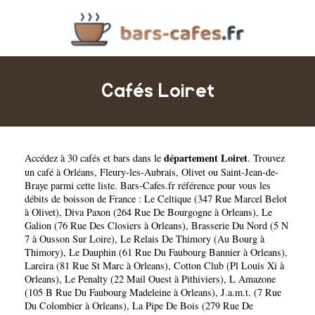
Cafés Loiret
département Loiret
Accédez à 30 cafés et bars dans le
. Trouvez
un café à
Orléans
,
Fleury-les-Aubrais
,
Olivet
ou
Saint-Jean-de-
Braye
parmi cette liste. Bars-Cafes.fr référence pour vous les
débits de boisson de France :
Le Celtique (347 Rue Marcel Belot
à Olivet)
,
Diva Paxon (264 Rue De Bourgogne à Orleans)
,
Le
Galion (76 Rue Des Closiers à Orleans)
,
Brasserie Du Nord (5 N
7 à Ousson Sur Loire)
,
Le Relais De Thimory (Au Bourg à
Thimory)
,
Le Dauphin (61 Rue Du Faubourg Bannier à Orleans)
,
Lareira (81 Rue St Marc à Orleans)
,
Cotton Club (Pl Louis Xi à
Orleans)
,
Le Penalty (22 Mail Ouest à Pithiviers)
,
L Amazone
(105 B Rue Du Faubourg Madeleine à Orleans)
,
J.a.m.t. (7 Rue
Du Colombier à Orleans)
,
La Pipe De Bois (279 Rue De