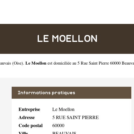
LE MOELLON
Le Moellon
eauvais
(
Oise
).
est domiciliée au 5 Rue Saint Pierre 60000 Beauv
Informations pratiques
Entreprise
Le Moellon
Adresse
5 RUE SAINT PIERRE
Code postal
60000
Ville
BEAUVAIS