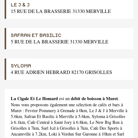
LE J & J
15 RUE DE LA BRASSERIE 31330 MERVILLE
SAFRAN ET BASILIC
5 RUE DE LA BRASSERIE 31330 MERVILLE
SYLOMA
4 RUE ADRIEN HEBRARD 82170 GRISOLLES
La Cigale Et Le Homard
débit de boisson à Muret
est un
.
Nous vous proposons également une sélection de cafés et bars à
Muret :
Fevrier Pommery
à Grenade à 0km,
Le J & J
à Merville à
5.6km,
Safran Et Basilic
à Merville à 5.6km,
Syloma
à Grisolles
à 6.1km,
Cafe Central
à Saint Jory à 6.8km,
Le New Big Ben
à
Grisolles à 7km,
Sarl Jcd
à Grisolles à 7km,
Cafe Des Sports
à
Aucamville à 7.2km,
Loki
à Verdun Sur Garonne à 10km et
Sarl