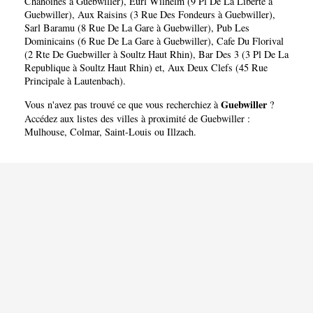
Chanoines à Guebwiller)
,
Eurl Wilhelm (9 Pl De La Liberte à
Guebwiller)
,
Aux Raisins (3 Rue Des Fondeurs à Guebwiller)
,
Sarl Baramu (8 Rue De La Gare à Guebwiller)
,
Pub Les
Dominicains (6 Rue De La Gare à Guebwiller)
,
Cafe Du Florival
(2 Rte De Guebwiller à Soultz Haut Rhin)
,
Bar Des 3 (3 Pl De La
Republique à Soultz Haut Rhin)
et,
Aux Deux Clefs (45 Rue
Principale à Lautenbach)
.
Guebwiller
Vous n'avez pas trouvé ce que vous recherchiez à
?
Accédez aux listes des villes à proximité de Guebwiller :
Mulhouse
,
Colmar
,
Saint-Louis
ou
Illzach
.