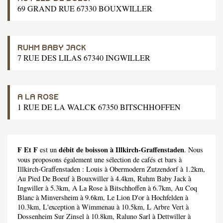
69 GRAND RUE 67330 BOUXWILLER
RUHM BABY JACK
7 RUE DES LILAS 67340 INGWILLER
A LA ROSE
1 RUE DE LA WALCK 67350 BITSCHHOFFEN
F Et F
débit de boisson à Illkirch-Graffenstaden
est un
. Nous
vous proposons également une sélection de cafés et bars à
Illkirch-Graffenstaden :
Louis
à Obermodern Zutzendorf à 1.2km,
Au Pied De Boeuf
à Bouxwiller à 4.4km,
Ruhm Baby Jack
à
Ingwiller à 5.3km,
A La Rose
à Bitschhoffen à 6.7km,
Au Coq
Blanc
à Minversheim à 9.6km,
Le Lion D'or
à Hochfelden à
10.3km,
L'exception
à Wimmenau à 10.5km,
L Arbre Vert
à
Dossenheim Sur Zinsel à 10.8km,
Raluno Sarl
à Dettwiller à