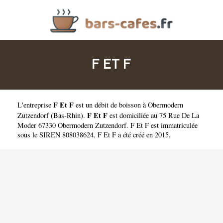
F ET F
F Et F
L'entreprise
est un
débit de boisson à Obermodern
F Et F
Zutzendorf
(
Bas-Rhin
).
est domiciliée au 75 Rue De La
Moder 67330 Obermodern Zutzendorf. F Et F est immatriculée
sous le SIREN 808038624. F Et F a été créé en 2015.