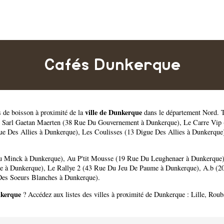
Cafés Dunkerque
ville de Dunkerque
s de boisson à proximité de la
dans le département
Nord
. 
,
Sarl Gaetan Maerten (38 Rue Du Gouvernement à Dunkerque)
,
Le Carre Vip
ue Des Allies à Dunkerque)
,
Les Coulisses (13 Digue Des Allies à Dunkerque
Du Minck à Dunkerque)
,
Au P'tit Mousse (19 Rue Du Leughenaer à Dunkerque
e à Dunkerque)
,
Le Rallye 2 (43 Rue Du Jeu De Paume à Dunkerque)
,
A.b (2
es Soeurs Blanches à Dunkerque)
.
kerque
? Accédez aux listes des villes à proximité de Dunkerque :
Lille
,
Roub