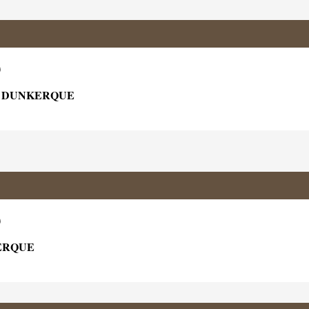
)
40 DUNKERQUE
)
KERQUE