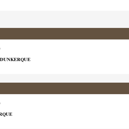
)
0 DUNKERQUE
)
ERQUE