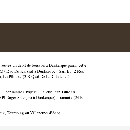
Trouvez un débit de boisson à Dunkerque parmi cette
 (37 Rue Du Kursaal à Dunkerque)
,
Sarl Ep (2 Rue
)
,
La Pilotine (3 B Quai De La Citadelle à
)
,
Chez Marie Chapeau (13 Rue Jean Jaures à
0 Pl Roger Salengro à Dunkerque)
,
Tuamotu (24 B
aix
,
Tourcoing
ou
Villeneuve-d'Ascq
.