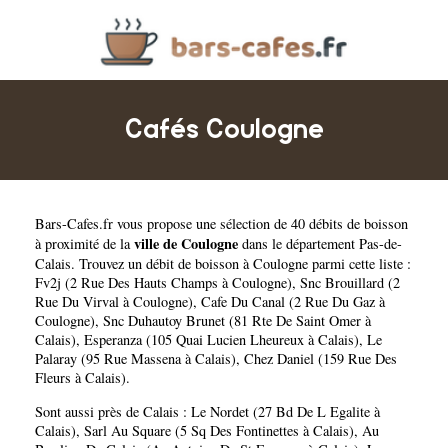
Cafés Coulogne
Bars-Cafes.fr
vous propose une sélection de 40 débits de boisson
ville de Coulogne
à proximité de la
dans le département
Pas-de-
Calais
. Trouvez un débit de boisson à Coulogne parmi cette liste :
Fv2j (2 Rue Des Hauts Champs à Coulogne)
,
Snc Brouillard (2
Rue Du Virval à Coulogne)
,
Cafe Du Canal (2 Rue Du Gaz à
Coulogne)
,
Snc Duhautoy Brunet (81 Rte De Saint Omer à
Calais)
,
Esperanza (105 Quai Lucien Lheureux à Calais)
,
Le
Palaray (95 Rue Massena à Calais)
,
Chez Daniel (159 Rue Des
Fleurs à Calais)
.
Sont aussi près de Calais :
Le Nordet (27 Bd De L Egalite à
Calais)
,
Sarl Au Square (5 Sq Des Fontinettes à Calais)
,
Au