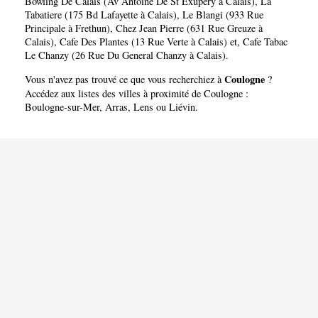
Bowling De Calais (Av Antoine De St Exupery à Calais)
,
La
Tabatiere (175 Bd Lafayette à Calais)
,
Le Blangi (933 Rue
Principale à Frethun)
,
Chez Jean Pierre (631 Rue Greuze à
Calais)
,
Cafe Des Plantes (13 Rue Verte à Calais)
et,
Cafe Tabac
Le Chanzy (26 Rue Du General Chanzy à Calais)
.
Coulogne
Vous n'avez pas trouvé ce que vous recherchiez à
?
Accédez aux listes des villes à proximité de Coulogne :
Boulogne-sur-Mer
,
Arras
,
Lens
ou
Liévin
.