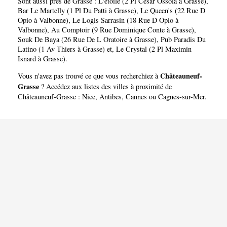
Sont aussi près de Grasse :
L'etoile (2 Pl Cesar Ossola à Grasse)
,
Bar Le Martelly (1 Pl Du Patti à Grasse)
,
Le Queen's (22 Rue D
Opio à Valbonne)
,
Le Logis Sarrasin (18 Rue D Opio à
Valbonne)
,
Au Comptoir (9 Rue Dominique Conte à Grasse)
,
Souk De Baya (26 Rue De L Oratoire à Grasse)
,
Pub Paradis Du
Latino (1 Av Thiers à Grasse)
et,
Le Crystal (2 Pl Maximin
Isnard à Grasse)
.
Châteauneuf-
Vous n'avez pas trouvé ce que vous recherchiez à
Grasse
? Accédez aux listes des villes à proximité de
Châteauneuf-Grasse :
Nice
,
Antibes
,
Cannes
ou
Cagnes-sur-Mer
.