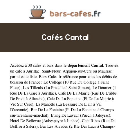
Cafés Cantal
département Cantal
Accédez à 30 cafés et bars dans le
. Trouvez
un café à
Aurillac
,
Saint-Flour
,
Arpajon-sur-Cère
ou
Mauriac
parmi cette liste. Bars-Cafes.fr référence pour vous les débits de
boisson de France :
Le College (10 Rue Du College à Saint
Flour)
,
Les Tilleuls (La Pradelle à Saint Simon)
,
Le Doumer (1
Rue De La Gare à Aurillac)
,
Cafe De La Mairie (Rue De L'abbe
De Pradt à Allanche)
,
Cafe De La Fontaine (Pl De La Mairie à
Vic Sur Cere)
,
La Manotte (La Bessaire De L'air à Val
D'arcomie)
,
Bar De La Fontaine (Pl De La Fontaine à Champs-
sur-tarentaine-marchal)
,
Etang De Lavaur (Puech à Jaleyrac)
,
Hotel De Bellevue (Aubespeyre à Junhac)
,
Cafe Ribes (Rue Du
Beffroi à Salers)
,
Bar Les Arcades (2 Rte Des Lacs à Champs-