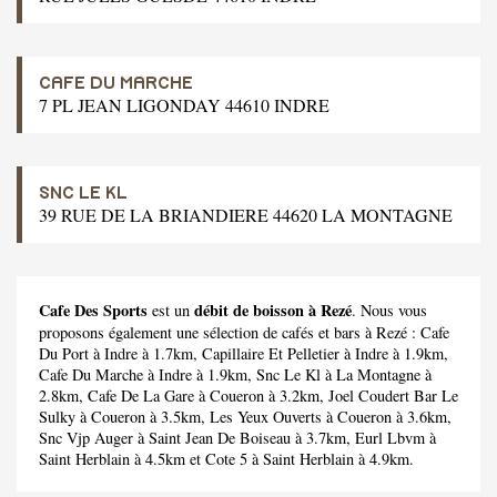
CAFE DU MARCHE
7 PL JEAN LIGONDAY 44610 INDRE
SNC LE KL
39 RUE DE LA BRIANDIERE 44620 LA MONTAGNE
Cafe Des Sports
débit de boisson à Rezé
est un
. Nous vous
proposons également une sélection de cafés et bars à Rezé :
Cafe
Du Port
à Indre à 1.7km,
Capillaire Et Pelletier
à Indre à 1.9km,
Cafe Du Marche
à Indre à 1.9km,
Snc Le Kl
à La Montagne à
2.8km,
Cafe De La Gare
à Coueron à 3.2km,
Joel Coudert Bar Le
Sulky
à Coueron à 3.5km,
Les Yeux Ouverts
à Coueron à 3.6km,
Snc Vjp Auger
à Saint Jean De Boiseau à 3.7km,
Eurl Lbvm
à
Saint Herblain à 4.5km et
Cote 5
à Saint Herblain à 4.9km.