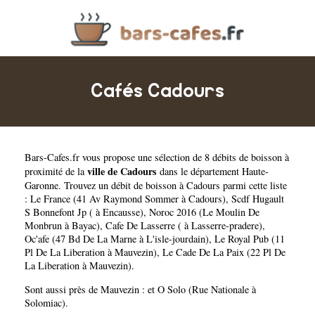
Cafés Cadours
Bars-Cafes.fr
vous propose une sélection de 8 débits de boisson à
ville de Cadours
proximité de la
dans le département
Haute-
Garonne
. Trouvez un débit de boisson à Cadours parmi cette liste
:
Le France (41 Av Raymond Sommer à Cadours)
,
Scdf Hugault
S Bonnefont Jp ( à Encausse)
,
Noroc 2016 (Le Moulin De
Monbrun à Bayac)
,
Cafe De Lasserre ( à Lasserre-pradere)
,
Oc'afe (47 Bd De La Marne à L'isle-jourdain)
,
Le Royal Pub (11
Pl De La Liberation à Mauvezin)
,
Le Cade De La Paix (22 Pl De
La Liberation à Mauvezin)
.
Sont aussi près de Mauvezin : et
O Solo (Rue Nationale à
Solomiac)
.