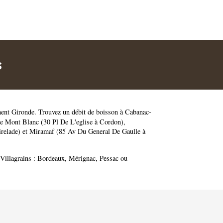
s
ment
Gironde
. Trouvez un débit de boisson à Cabanac-
e Mont Blanc (30 Pl De L'eglise à Cordon)
,
relade)
et
Miramaf (85 Av Du General De Gaulle à
-Villagrains :
Bordeaux
,
Mérignac
,
Pessac
ou