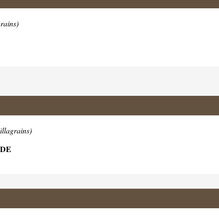
rains)
llagrains)
ADE