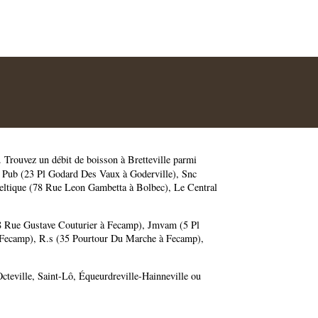
. Trouvez un débit de boisson à Bretteville parmi
 Pub (23 Pl Godard Des Vaux à Goderville)
,
Snc
eltique (78 Rue Leon Gambetta à Bolbec)
,
Le Central
88 Rue Gustave Couturier à Fecamp)
,
Jmvam (5 Pl
 Fecamp)
,
R.s (35 Pourtour Du Marche à Fecamp)
,
cteville
,
Saint-Lô
,
Équeurdreville-Hainneville
ou