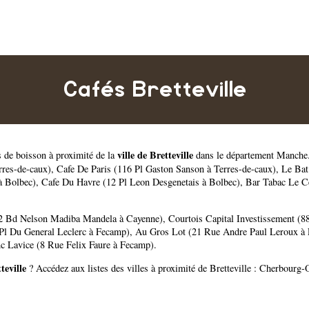
Cafés Bretteville
ville de Bretteville
s de boisson à proximité de la
dans le département
Manche
rres-de-caux)
,
Cafe De Paris (116 Pl Gaston Sanson à Terres-de-caux)
,
Le Bat
à Bolbec)
,
Cafe Du Havre (12 Pl Leon Desgenetais à Bolbec)
,
Bar Tabac Le C
42 Bd Nelson Madiba Mandela à Cayenne)
,
Courtois Capital Investissement (
 Pl Du General Leclerc à Fecamp)
,
Au Gros Lot (21 Rue Andre Paul Leroux à
c Lavice (8 Rue Felix Faure à Fecamp)
.
teville
? Accédez aux listes des villes à proximité de Bretteville :
Cherbourg-O