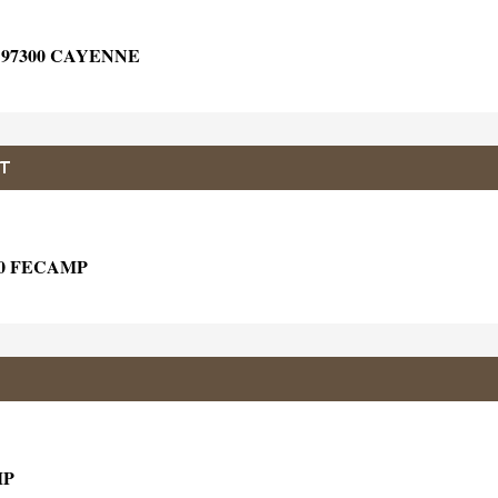
97300 CAYENNE
T
00 FECAMP
MP