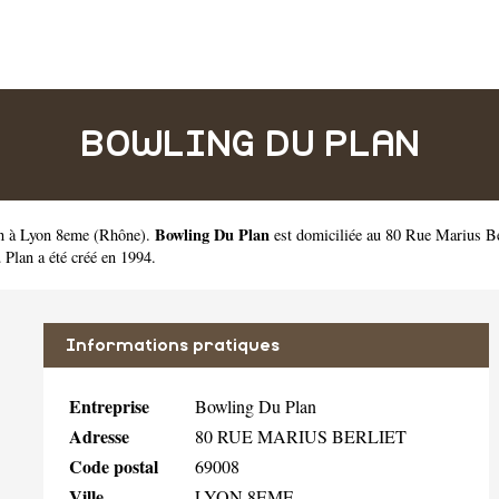
BOWLING DU PLAN
Bowling Du Plan
on à Lyon 8eme
(
Rhône
).
est domiciliée au 80 Rue Marius B
lan a été créé en 1994.
Informations pratiques
Entreprise
Bowling Du Plan
Adresse
80 RUE MARIUS BERLIET
Code postal
69008
Ville
LYON 8EME