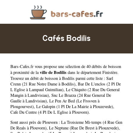
Cafés Bodilis
Bars-Cafes.fr
vous propose une sélection de 40 débits de boisson
ville de Bodilis
à proximité de la
dans le département
Finistère
.
Trouvez un débit de boisson à Bodilis parmi cette liste :
Sarl
Crenn (21 Rue Notre Dame à Bodilis)
,
Bar De L'enclos (2 Pl De
L Eglise à Lampaul Guimiliau)
,
Le Chiquito (2 Rue Du General
Mangin à Landivisiau)
,
Snc Le Brazza (24 Rue General De
Gaulle à Landivisiau)
,
Le Pen Ar Bed (Le Frosven à
Plougourvest)
,
Le Galopin (1 Pl De La Mairie à Plouzevede)
,
Cafe Du Centre (4 Pl De L Eglise à Plouvorn)
.
Sont aussi près de Plouvorn :
La Troisieme Mi-temps (4 Rue Gen
De Reals à Plouvorn)
,
Le Neptune (Rue De Brest à Plouzevede)
,