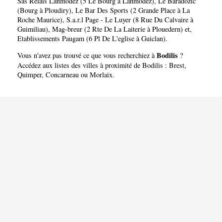
Sas Relais Lanmodez (5 Le Bourg à Lanmodez)
,
Le Baradozic
(Bourg à Ploudiry)
,
Le Bar Des Sports (2 Grande Place à La
Roche Maurice)
,
S.a.r.l Page - Le Luyer (8 Rue Du Calvaire à
Guimiliau)
,
Mag-breur (2 Rte De La Laiterie à Plouedern)
et,
Etablissements Paugam (6 Pl De L'eglise à Guiclan)
.
Bodilis
Vous n'avez pas trouvé ce que vous recherchiez à
?
Accédez aux listes des villes à proximité de Bodilis :
Brest
,
Quimper
,
Concarneau
ou
Morlaix
.