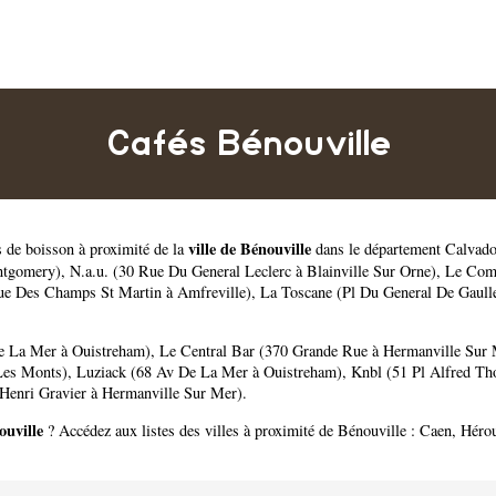
Cafés Bénouville
ville de Bénouville
s de boisson à proximité de la
dans le département
Calvad
ntgomery)
,
N.a.u. (30 Rue Du General Leclerc à Blainville Sur Orne)
,
Le Comm
e Des Champs St Martin à Amfreville)
,
La Toscane (Pl Du General De Gaull
e La Mer à Ouistreham)
,
Le Central Bar (370 Grande Rue à Hermanville Sur
Les Monts)
,
Luziack (68 Av De La Mer à Ouistreham)
,
Knbl (51 Pl Alfred Th
Henri Gravier à Hermanville Sur Mer)
.
ouville
? Accédez aux listes des villes à proximité de Bénouville :
Caen
,
Hérou