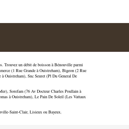
os
. Trouvez un débit de boisson à Bénouville parmi
erce (1 Rue Grande à Ouistreham)
,
Bigeon (2 Rue
e à Ouistreham)
,
Snc Seuret (Pl Du General De
 Mer)
,
Sorefam (76 Av Docteur Charles Poullain à
omas à Ouistreham)
,
Le Pain De Soleil (Les Vattaux
ville-Saint-Clair
,
Lisieux
ou
Bayeux
.