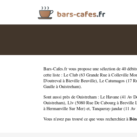
Bars-Cafes.fr
vous propose une sélection de 40 débit
cette liste :
Le Club (63 Grande Rue à Colleville Mo
D'outreval à Bieville Beuville)
,
Le Catumagos (17 Ru
Gaulle à Ouistreham)
.
Sont aussi près de Ouistreham :
Le Havane (41 Av D
Ouistreham)
,
Llv (5080 Rue De Cabourg à Breville 
à Hermanville Sur Mer)
et,
Tanqueray-jandar (11 Av 
Bén
Vous n'avez pas trouvé ce que vous recherchiez à