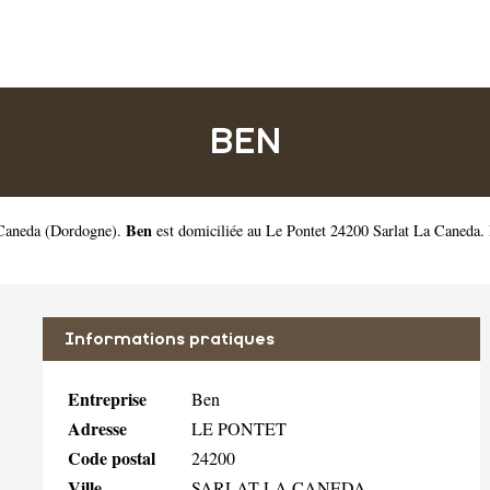
BEN
Ben
 Caneda
(
Dordogne
).
est domiciliée au Le Pontet 24200 Sarlat La Caneda
Informations pratiques
Entreprise
Ben
Adresse
LE PONTET
Code postal
24200
Ville
SARLAT LA CANEDA