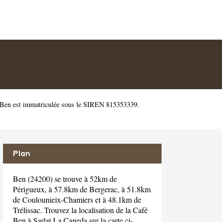
. Ben est immatriculée sous le SIREN 815353339.
Plan
Ben (24200) se trouve à 52km de
Périgueux, à 57.8km de Bergerac, à 51.8km
de Coulounieix-Chamiers et à 48.1km de
Trélissac. Trouvez la localisation de la Café
Ben à Sarlat La Caneda sur la carte ci-