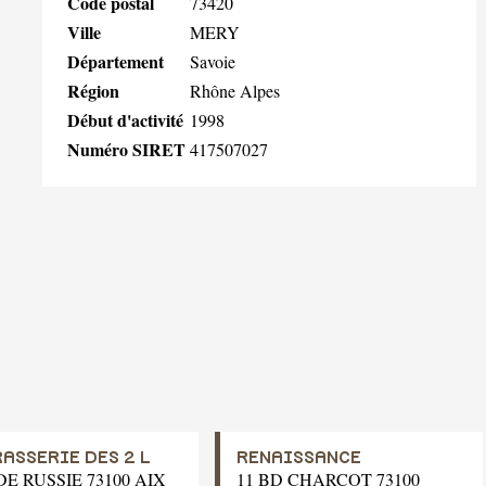
Code postal
73420
Ville
MERY
Département
Savoie
Région
Rhône Alpes
Début d'activité
1998
Numéro SIRET
417507027
RASSERIE DES 2 L
RENAISSANCE
DE RUSSIE 73100 AIX
11 BD CHARCOT 73100