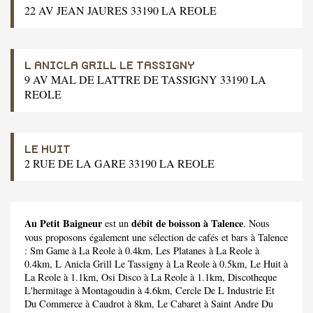
22 AV JEAN JAURES 33190 LA REOLE
L ANICLA GRILL LE TASSIGNY
9 AV MAL DE LATTRE DE TASSIGNY 33190 LA
REOLE
LE HUIT
2 RUE DE LA GARE 33190 LA REOLE
Au Petit Baigneur
débit de boisson à Talence
est un
. Nous
vous proposons également une sélection de cafés et bars à Talence
:
Sm Game
à La Reole à 0.4km,
Les Platanes
à La Reole à
0.4km,
L Anicla Grill Le Tassigny
à La Reole à 0.5km,
Le Huit
à
La Reole à 1.1km,
Osi Disco
à La Reole à 1.1km,
Discotheque
L'hermitage
à Montagoudin à 4.6km,
Cercle De L Industrie Et
Du Commerce
à Caudrot à 8km,
Le Cabaret
à Saint Andre Du