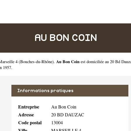
AU BON COIN
Au Bon Coin
Marseille 4
(
Bouches-du-Rhône
).
est domiciliée au 20 Bd Dauz
n 1957.
Informations pratiques
Entreprise
Au Bon Coin
Adresse
20 BD DAUZAC
Code postal
13004
Ville
MARSEILLE 4