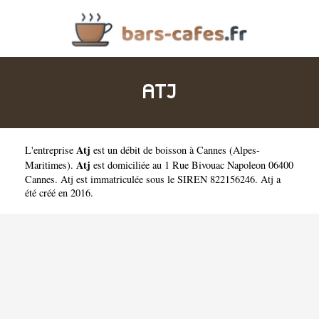
ATJ
Atj
L'entreprise
est un
débit de boisson à Cannes
(
Alpes-
Atj
Maritimes
).
est domiciliée au 1 Rue Bivouac Napoleon 06400
Cannes. Atj est immatriculée sous le SIREN 822156246. Atj a
été créé en 2016.