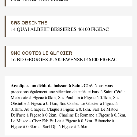
SAS OBSINTHE
14 QUAI ALBERT BESSIERES 46100 FIGEAC
SNC COSTES LE GLACIER
16 BD GEORGES JUSKIEWENSKI 46100 FIGEAC
Arcofip
débit de boisson à Saint-Céré
est un
. Nous vous
proposons également une sélection de cafés et bars à Saint-Céré :
Metrocafe
à Figeac à 0km,
Sas Poullain
à Figeac à 0.1km,
Sas
Obsinthe
à Figeac à 0.1km,
Snc Costes Le Glacier
à Figeac à
0.1km,
Au Chapeau Claque
à Figeac à 0.1km,
Sarl Le Matou
Dell'arte
à Figeac à 0.2km,
Charline Et Romane
à Figeac à 0.3km,
Le Musee - Chez Fab Et Lea
à Figeac à 0.3km,
Bibouche
à
Figeac à 0.3km et
Sarl Djn
à Figeac à 2.6km.