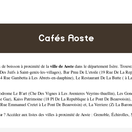
Cafés Aoste
ville de Aoste
s de boisson à proximité de la
dans le département
Isère
. Trouve
Des Juifs à Saint-genix-les-villages)
,
Bar Pmu De L'etoile (19 Rue De La Rep
4 Rue Gambetta à Les Abrets-en-dauphine)
,
Le Restaurant De La Butte ( à L
drome Le B'art (Che Des Vignes à Les Avenieres Veyrins-thuellin)
,
Les Gone
Le Gaz)
,
Kaiss Patrimoine (18 Pl De La Republique à Le Pont De Beauvoisin)
(Rue Emmanuel Cretet à Le Pont De Beauvoisin)
et,
La Verriere (Zi La Baron
te
? Accédez aux listes des villes à proximité de Aoste :
Grenoble
,
Échirolles
,