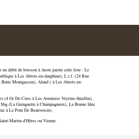
z un débit de boisson à Aoste parmi cette liste :
Le
ublique à Les Abrets-en-dauphine)
,
L.t.f. (24 Rue
a Batie Montgascon)
,
Aland ( à Les Abrets-en-
s (4 Gr De Ciers à Les Avenieres Veyrins-thuellin)
,
,
Sbg (La Guinguette à Champagneux)
,
La Bonne Idee
nie à Le Pont De Beauvoisin)
.
Saint-Martin-d'Hères
ou
Vienne
.