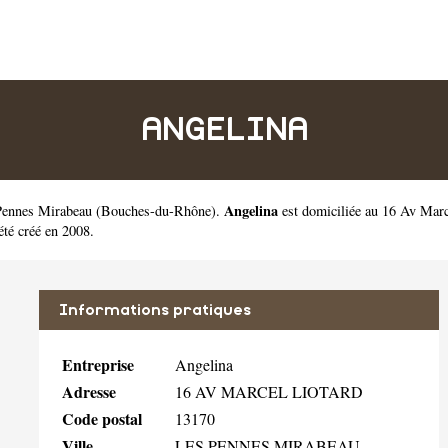
ANGELINA
Angelina
 Pennes Mirabeau
(
Bouches-du-Rhône
).
est domiciliée au 16 Av Marc
té créé en 2008.
Informations pratiques
Entreprise
Angelina
Adresse
16 AV MARCEL LIOTARD
Code postal
13170
Ville
LES PENNES MIRABEAU