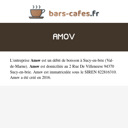
AMOV
Amov
L'entreprise
est un
débit de boisson à Sucy-en-brie
(
Val-
Amov
de-Marne
).
est domiciliée au 2 Rue De Villeneuve 94370
Sucy-en-brie. Amov est immatriculée sous le SIREN 822816310.
Amov a été créé en 2016.