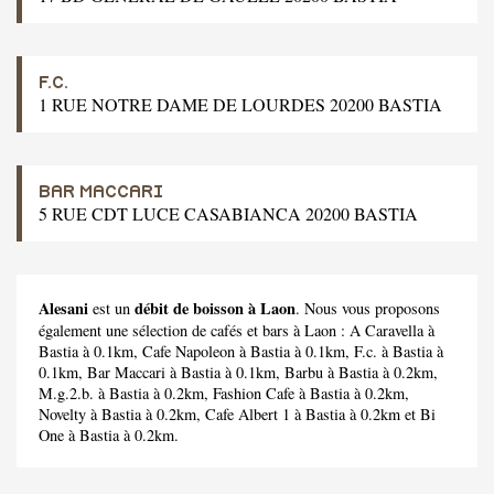
F.C.
1 RUE NOTRE DAME DE LOURDES 20200 BASTIA
BAR MACCARI
5 RUE CDT LUCE CASABIANCA 20200 BASTIA
Alesani
débit de boisson à Laon
est un
. Nous vous proposons
également une sélection de cafés et bars à Laon :
A Caravella
à
Bastia à 0.1km,
Cafe Napoleon
à Bastia à 0.1km,
F.c.
à Bastia à
0.1km,
Bar Maccari
à Bastia à 0.1km,
Barbu
à Bastia à 0.2km,
M.g.2.b.
à Bastia à 0.2km,
Fashion Cafe
à Bastia à 0.2km,
Novelty
à Bastia à 0.2km,
Cafe Albert 1
à Bastia à 0.2km et
Bi
One
à Bastia à 0.2km.