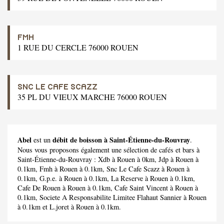
FMH
1 RUE DU CERCLE 76000 ROUEN
SNC LE CAFE SCAZZ
35 PL DU VIEUX MARCHE 76000 ROUEN
Abel
débit de boisson à Saint-Étienne-du-Rouvray
est un
.
Nous vous proposons également une sélection de cafés et bars à
Saint-Étienne-du-Rouvray :
Xdb
à Rouen à 0km,
Jdp
à Rouen à
0.1km,
Fmh
à Rouen à 0.1km,
Snc Le Cafe Scazz
à Rouen à
0.1km,
G.p.e.
à Rouen à 0.1km,
La Reserve
à Rouen à 0.1km,
Cafe De Rouen
à Rouen à 0.1km,
Cafe Saint Vincent
à Rouen à
0.1km,
Societe A Responsabilite Limitee Flahaut Sannier
à Rouen
à 0.1km et
L.joret
à Rouen à 0.1km.