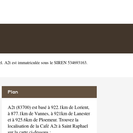
el. A2t est immatriculée sous le SIREN 534693163.
Plan
A2t (83700) est basé à 922.1km de Lorient,
à 877.1km de Vannes, à 921km de Lanester
et à 925.6km de Ploemeur. Trouvez la
localisation de la Café A2t à Saint Raphael
sur la carte ci-dessous :