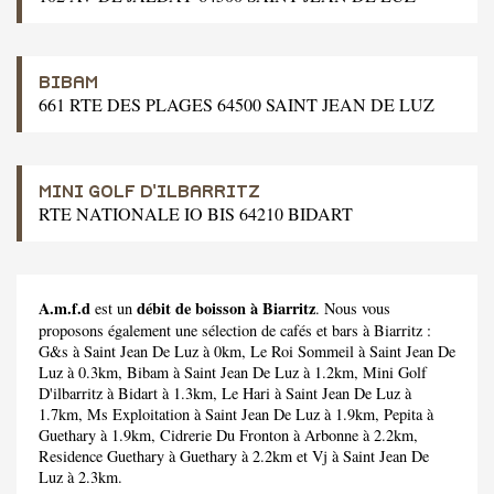
BIBAM
661 RTE DES PLAGES 64500 SAINT JEAN DE LUZ
MINI GOLF D'ILBARRITZ
RTE NATIONALE IO BIS 64210 BIDART
A.m.f.d
débit de boisson à Biarritz
est un
. Nous vous
proposons également une sélection de cafés et bars à Biarritz :
G&s
à Saint Jean De Luz à 0km,
Le Roi Sommeil
à Saint Jean De
Luz à 0.3km,
Bibam
à Saint Jean De Luz à 1.2km,
Mini Golf
D'ilbarritz
à Bidart à 1.3km,
Le Hari
à Saint Jean De Luz à
1.7km,
Ms Exploitation
à Saint Jean De Luz à 1.9km,
Pepita
à
Guethary à 1.9km,
Cidrerie Du Fronton
à Arbonne à 2.2km,
Residence Guethary
à Guethary à 2.2km et
Vj
à Saint Jean De
Luz à 2.3km.