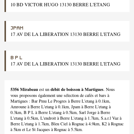
10 BD VICTOR HUGO 13130 BERRE L'ETANG
JPAM
17 AV DE LA LIBERATION 13130 BERRE L'ETANG
B P L
17 AV DE LA LIBERATION 13130 BERRE L'ETANG
5356 Mirabeau
débit de boisson à Martigues
est un
. Nous
vous proposons également une sélection de cafés et bars à
Martigues :
Bar Pmu Le Progres
à Berre L'etang à 0.1km,
Amroune
à Berre L'etang à 0.1km,
Jpam
à Berre L'etang à
0.3km,
B P L
à Berre L'etang à 0.5km,
Sarl Jorge
à Berre
L'etang à 0.5km,
L'endroit
à Berre L'etang à 1.7km,
S.a.r.l Vaz
à
Berre L'etang à 1.7km,
Bleu Ciel
à Rognac à 4.9km,
K2
à Rognac
à 5km et
Le St Jacques
à Rognac à 5.5km.