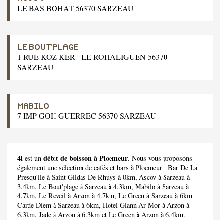
LE BAS BOHAT 56370 SARZEAU
LE BOUT'PLAGE
1 RUE KOZ KER - LE ROHALIGUEN 56370
SARZEAU
MABILO
7 IMP GOH GUERREC 56370 SARZEAU
4l
débit de boisson à Ploemeur
est un
. Nous vous proposons
également une sélection de cafés et bars à Ploemeur :
Bar De La
Presqu'ile
à Saint Gildas De Rhuys à 0km,
Ascov
à Sarzeau à
3.4km,
Le Bout'plage
à Sarzeau à 4.3km,
Mabilo
à Sarzeau à
4.7km,
Le Reveil
à Arzon à 4.7km,
Le Green
à Sarzeau à 6km,
Carde Diem
à Sarzeau à 6km,
Hotel Glann Ar Mor
à Arzon à
6.3km,
Jade
à Arzon à 6.3km et
Le Green
à Arzon à 6.4km.